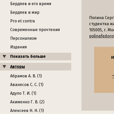
Бердяев и его время
Бердяев и мир
Полина Сер
Pro et contra
студентка м
Современные прочтения
105005, г. М
polinafedoro
Персонализм
Издания
Показать больше
Н
Авторы
Абрамов А. В. (1)
Аванесов С. С. (1)
Адуло Т. И. (1)
Акименко Г. В. (2)
Алексеев Н. Н. (1)