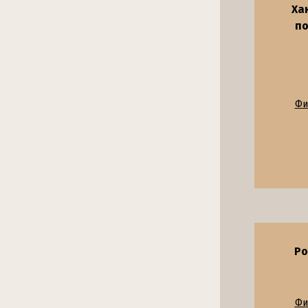
Ха
по
Фи
Ро
Фи