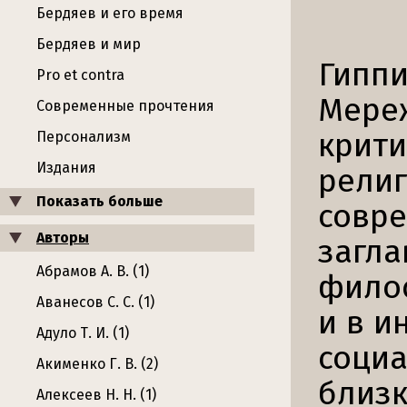
Бердяев и его время
Бердяев и мир
Гиппи
Pro et contra
Мереж
Современные прочтения
крити
Персонализм
Издания
религ
Показать больше
совре
Авторы
загла
Абрамов А. В. (1)
филос
Аванесов С. С. (1)
и в и
Адуло Т. И. (1)
социа
Акименко Г. В. (2)
близк
Алексеев Н. Н. (1)