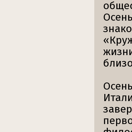
общес
Осень
знако
«Круж
жизни
близо
Осень
Итали
завер
перво