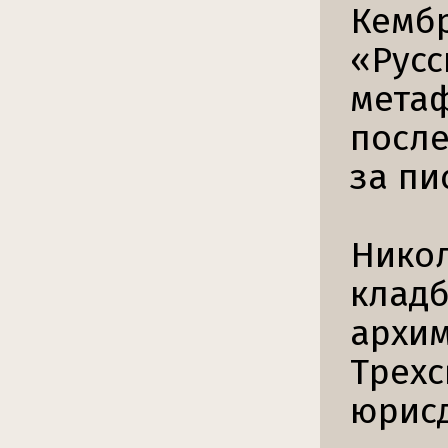
Кембр
«Русс
метаф
после
за пи
Никол
кладб
архим
Трехс
юрисд