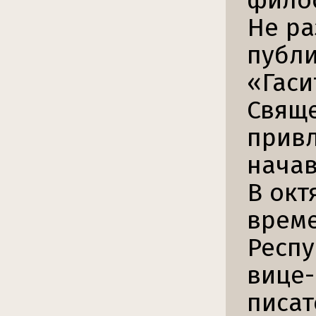
фило
Не ра
публи
«Гаси
Свяще
привл
начав
В окт
време
Респу
вице-
писат