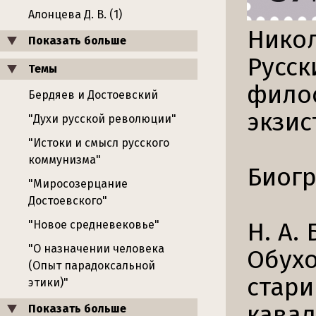
Алонцева Д. В. (1)
Нико
Показать больше
Русск
Темы
филос
Бердяев и Достоевский
экзис
"Духи русской революции"
"Истоки и смысл русского
коммунизма"
Биог
"Миросозерцание
Достоевского"
Н. А.
"Новое средневековье"
"О назначении человека
Обухо
(Опыт парадоксальной
стари
этики)"
кавал
Показать больше