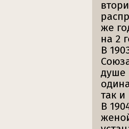
втори
распр
же го
на 2 
В 190
Союза
душе 
одина
так и
В 190
женой
устан