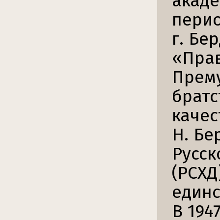
акаде
перио
г. Бе
«Прав
Прему
братс
качес
Н. Бе
Русск
(РСХД
единс
В 194